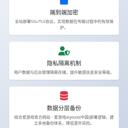
端到端加密
全站部署SSL/TLS协议，实现数据在传输过程中的有效保
护。
隐私隔离机制
用户数据与后台管理隔离存储，提升敏感信息安全等级。
数据分层备份
结合爱游戏官方网站 - 爱游戏aiyouxi(中国)部署逻辑，建
立多地备份体系，降低意外风险。