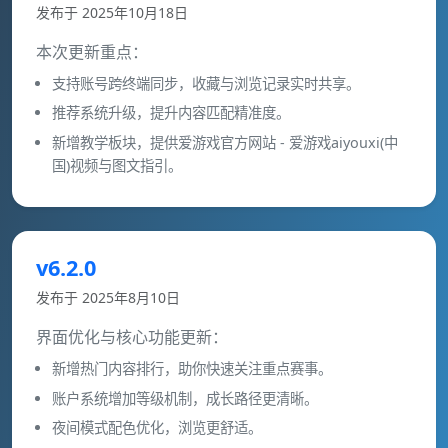
发布于 2025年10月18日
本次更新重点：
支持账号跨终端同步，收藏与浏览记录实时共享。
推荐系统升级，提升内容匹配精准度。
新增教学板块，提供爱游戏官方网站 - 爱游戏aiyouxi(中
国)视频与图文指引。
v6.2.0
发布于 2025年8月10日
界面优化与核心功能更新：
新增热门内容排行，助你快速关注重点赛事。
账户系统增加等级机制，成长路径更清晰。
夜间模式配色优化，浏览更舒适。